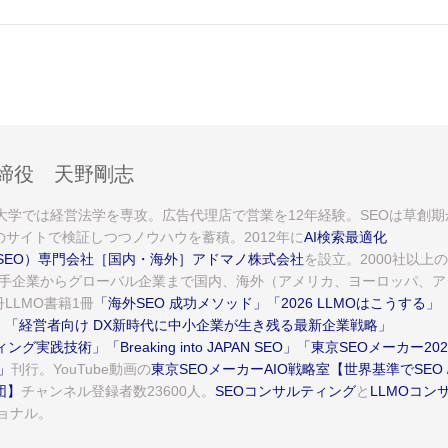
締役 天野剛志
。大学では経営法学を専攻。広告代理店で営業を12年経験。SEOは草創期
のサイトで検証しつつノウハウを蓄積。2012年に
AI検索最適化
AEO/SEO）専門会社［国内・海外］アドマノ株式会社
を設立。2000社以上の
手企業からグローバル企業まで国内、海外（アメリカ、ヨーロッパ、ア
LLMO書籍1冊
「海外SEO 成功メソッド」
「2026 LLMOはこうする」
」
「経営者向け DX新時代に中小企業が生き残る最新企業戦略」
イティング実践技術」
「Breaking into JAPAN SEO」
「東京SEOメーカー202
」
刊行。YouTube動画の
東京SEOメーカーAIO戦略室【世界基準でSEO 
団】
チャンネル登録者数23600人。
SEOコンサルティング
と
LLMOコン
ョナル。