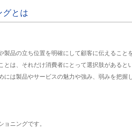
Fにする
ングとは
トに合わせる
低い軸にする
や製品の立ち位置を明確にして顧客に伝えること
ことは、それだけ消費者にとって選択肢があると
めには製品やサービスの魅力や強み、弱みを把握
ショニングです。