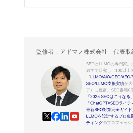
監修者：アドマノ株式会社 代表取
SEOとLLMOの専門家
独学で研究し、100以上
（LLMO/AIO/GEO/
SEO/LLMO支援実績
が大
ア）に豊富。SEO書籍6冊
「2025 SEOはこうなる
「ChatGPT×SEOラ
最新SEO対策完全ガイド
LLMOを設計するプロ集
ティング
のプロフェッシ