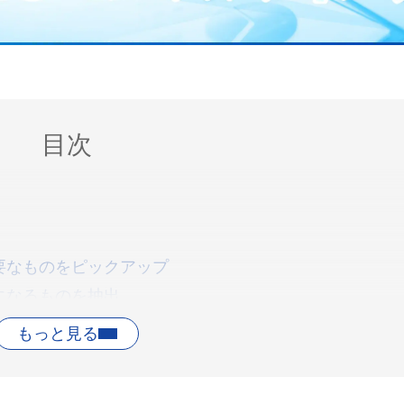
目次
は
要なものをピックアップ
になるものを抽出
スのKBFを比較
分析する
意点