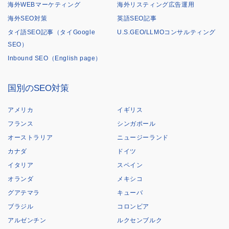
海外WEBマーケティング
海外リスティング広告運用
海外SEO対策
英語SEO記事
タイ語SEO記事（タイGoogle
U.S.GEO/LLMOコンサルティング
SEO）
Inbound SEO（English page）
国別のSEO対策
アメリカ
イギリス
フランス
シンガポール
オーストラリア
ニュージーランド
カナダ
ドイツ
イタリア
スペイン
オランダ
メキシコ
グアテマラ
キューバ
ブラジル
コロンビア
アルゼンチン
ルクセンブルク