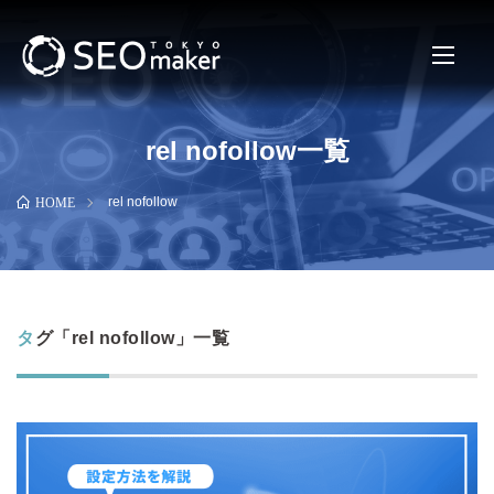
rel nofollow一覧
rel nofollow
HOME
タグ「rel nofollow」一覧