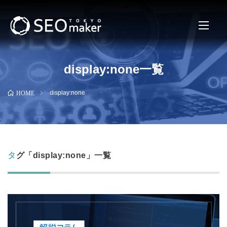
display:none一覧
display:none
HOME
タグ「display:none」一覧