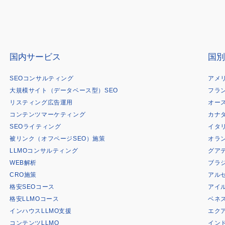
国内サービス
国別
SEOコンサルティング
アメ
大規模サイト（データベース型）SEO
フラ
リスティング広告運用
オー
コンテンツマーケティング
カナ
SEOライティング
イタ
被リンク（オフページSEO）施策
オラ
LLMOコンサルティング
グア
WEB解析
ブラ
CRO施策
アル
格安SEOコース
アイ
格安LLMOコース
ベネ
インハウスLLMO支援
エク
コンテンツLLMO
イン