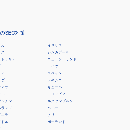
のSEO対策
リカ
イギリス
ンス
シンガポール
ストラリア
ニュージーランド
ダ
ドイツ
リア
スペイン
ンダ
メキシコ
テマラ
キューバ
ジル
コロンビア
ゼンチン
ルクセンブルク
ルランド
ペルー
ズエラ
チリ
アドル
ポーランド
ド