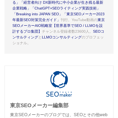
る」
「経営者向け DX新時代に中小企業が生き残る最新
企業戦略」
「ChatGPT×SEOライティング実践技術」
「Breaking into JAPAN SEO」
「東京SEOメーカー2023
年最新SEO対策完全ガイド」
刊行。YouTube動画の
東京
SEOメーカーAIO戦略室【世界基準でSEO / LLMOを設
計するプロ集団】
チャンネル登録者数23600人。
SEOコ
ンサルティング
と
LLMOコンサルティング
のプロフェッ
ショナル。
東京SEOメーカー編集部
東京SEOメーカーのブログでは、SEOとその他web