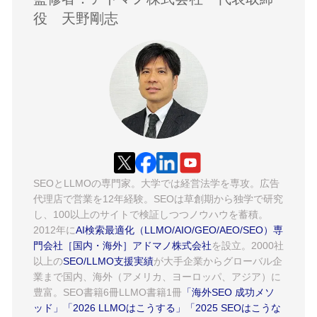
役 天野剛志
SEOとLLMOの専門家。大学では経営法学を専攻。広告
代理店で営業を12年経験。SEOは草創期から独学で研究
し、100以上のサイトで検証しつつノウハウを蓄積。
2012年に
AI検索最適化（LLMO/AIO/GEO/AEO/SEO）専
門会社［国内・海外］アドマノ株式会社
を設立。2000社
以上の
SEO/LLMO支援実績
が大手企業からグローバル企
業まで国内、海外（アメリカ、ヨーロッパ、アジア）に
豊富。SEO書籍6冊LLMO書籍1冊
「海外SEO 成功メソ
ッド」
「2026 LLMOはこうする」
「2025 SEOはこうな