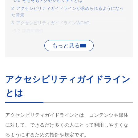
そもそもアクセシビリティとは
アクセシビリティガイドラインが求められるようになっ
た背景
アクセシビリティガイドラインWCAG
認識可能性
操作可能性
理解可能性
堅牢性
キーボード操作のサポート
十分な時間の提供
アクセシビリティガイドライン
センシティブなコンテンツの安全性
日本におけるアクセシビリティガイドライン
とは
JIS X 8341-3:2016
障害者差別解消法
ウェブアクセシビリティ導入ガイドブック
アクセシビリティガイドラインとは、コンテンツや媒体
海外のアクセシビリティガイドライン
に対して、できるだけ多くの人にとって利用しやすくな
アメリカ
るようにするための指針や規定です。
韓国