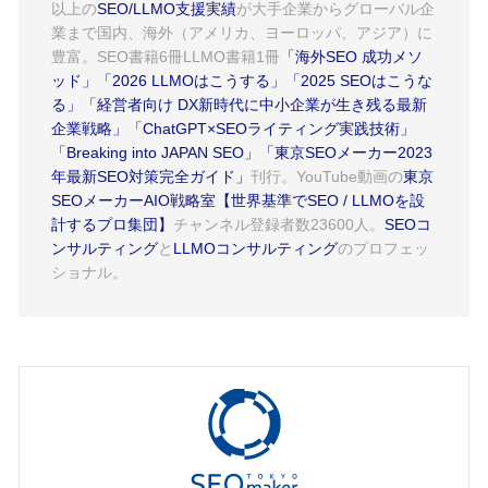
以上の
SEO/LLMO支援実績
が大手企業からグローバル企
業まで国内、海外（アメリカ、ヨーロッパ、アジア）に
豊富。SEO書籍6冊LLMO書籍1冊
「海外SEO 成功メソ
ッド」
「2026 LLMOはこうする」
「2025 SEOはこうな
る」
「経営者向け DX新時代に中小企業が生き残る最新
企業戦略」
「ChatGPT×SEOライティング実践技術」
「Breaking into JAPAN SEO」
「東京SEOメーカー2023
年最新SEO対策完全ガイド」
刊行。YouTube動画の
東京
SEOメーカーAIO戦略室【世界基準でSEO / LLMOを設
計するプロ集団】
チャンネル登録者数23600人。
SEOコ
ンサルティング
と
LLMOコンサルティング
のプロフェッ
ショナル。