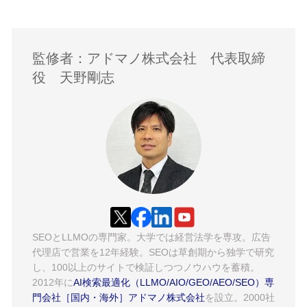
監修者：アドマノ株式会社 代表取締
役 天野剛志
SEOとLLMOの専門家。大学では経営法学を専攻。広告
代理店で営業を12年経験。SEOは草創期から独学で研究
し、100以上のサイトで検証しつつノウハウを蓄積。
2012年に
AI検索最適化（LLMO/AIO/GEO/AEO/SEO）専
門会社［国内・海外］アドマノ株式会社
を設立。2000社