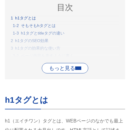
目次
h1タグとは
そもそもhタグとは
h1タグとtitleタグの違い
h1タグのSEO効果
h1タグの効果的な使い方
ページ内容を表すように書く
適切なキーワードで簡潔に書く
検索ユーザーの興味を引くように書く
h1タグの注意点
h1とページ内容に矛盾を起こさないこと
h1を長文にしないこと
h1タグとは
h1にキーワードを詰め込みすぎないこと
h1タグを無闇に使用しないこと
hタグは順番どおりに配置すること
h1（エイチワン）タグとは、WEBページのなかでも最上
h1をデザインの都合で使用しないこと