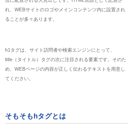
位に配置される大見出しです。HTML言語として記述さ
h1タグの確認方法
ブラウザでソースコードを確認する
れ、WEBサイトのロゴやメインコンテンツ内に設置され
Google Chromeのデベロッパーツールで確認する
ることが多々あります。
h1タグの書き方と使用例
h1タグに画像（alt属性）を使用する書き方
h1タグにリンク（aタグ）を使用する書き方
h1タグにロゴを使用する書き方
h1タグは、サイト訪問者や検索エンジンにとって、
h1タグにアンカーリンク（id属性）を使用する書き方
title（タイトル）タグの次に注目される要素です。そのた
h1タグをデザイン変更する書き方
め、WEBページの内容が正しく伝わるテキストを用意し
h1タグの色を変える書き方
てください。
h1タグの大きさ（フォントサイズ）を変える書き方
h1タグのテキストを中央寄せ（センタリング）する書き
方
h1タグのテキストを左寄せする書き方
ワードプレスでh1タグを編集する方法
そもそもhタグとは
classicエディタの場合
ブロックエディタの場合
h1タグのよくある質問