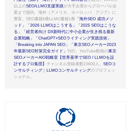
以上の
SEO/LLMO支援実績
が大手企業からグローバル企
業まで国内、海外（アメリカ、ヨーロッパ、アジア）に
豊富。SEO書籍6冊LLMO書籍1冊
「海外SEO 成功メソ
ッド」
「2026 LLMOはこうする」
「2025 SEOはこうな
る」
「経営者向け DX新時代に中小企業が生き残る最新
企業戦略」
「ChatGPT×SEOライティング実践技術」
「Breaking into JAPAN SEO」
「東京SEOメーカー2023
年最新SEO対策完全ガイド」
刊行。YouTube動画の
東京
SEOメーカーAIO戦略室【世界基準でSEO / LLMOを設
計するプロ集団】
チャンネル登録者数23600人。
SEOコ
ンサルティング
と
LLMOコンサルティング
のプロフェッ
ショナル。