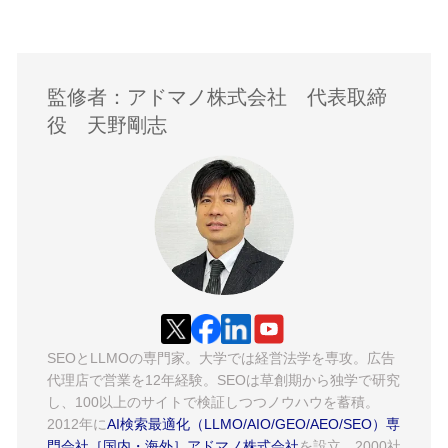
監修者：アドマノ株式会社 代表取締
役 天野剛志
SEOとLLMOの専門家。大学では経営法学を専攻。広告
代理店で営業を12年経験。SEOは草創期から独学で研究
し、100以上のサイトで検証しつつノウハウを蓄積。
2012年に
AI検索最適化（LLMO/AIO/GEO/AEO/SEO）専
門会社［国内・海外］アドマノ株式会社
を設立。2000社