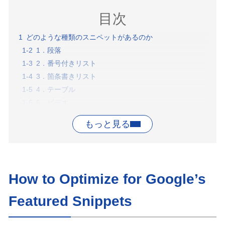
目次
どのような種類のスニペットがあるのか
1．段落
2．番号付きリスト
3．箇条書きリスト
4．テーブル
5．ビデオ
ナレッジパネル
ナレッジカード
エンティティカルーセル
スニペット機能が検索とSEOに与える影響
オーガニック上位表示への近道
How to Optimize for Google’s
クリック数の減少
ブランディングの機会としての強調スニペット
Featured Snippets
SERP重複排除後の強調スニペット
強調スニペットを拒否することができる（ただし、拒