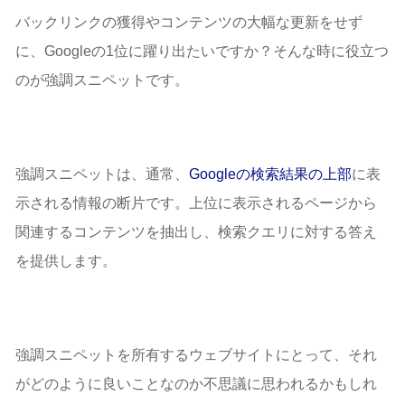
否しないこと）
バックリンクの獲得やコンテンツの大幅な更新をせず
ヒント
に、Googleの1位に躍り出たいですか？そんな時に役立つ
すでに持っているスニペットを見つけて最適化する方法
のが強調スニペットです。
より多くの強調スニペットで上位表示する方法
既に持っていてランクインしているコンテンツを活用
する
強調スニペットを意識した新しいコンテンツの作成
強調スニペットを記録する方法
強調スニペットは、通常、
Googleの検索結果の上部
に表
示される情報の断片です。上位に表示されるページから
関連するコンテンツを抽出し、検索クエリに対する答え
を提供します。
強調スニペットを所有するウェブサイトにとって、それ
がどのように良いことなのか不思議に思われるかもしれ