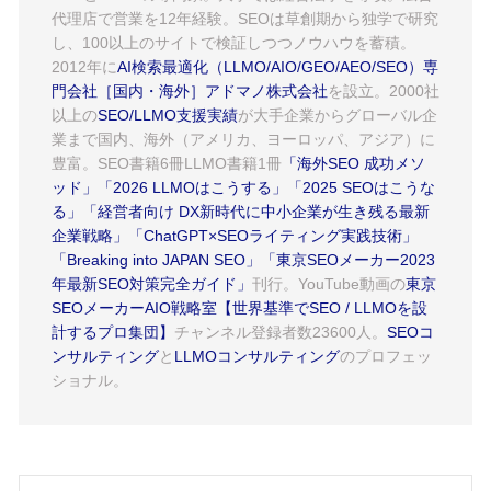
代理店で営業を12年経験。SEOは草創期から独学で研究
し、100以上のサイトで検証しつつノウハウを蓄積。
2012年に
AI検索最適化（LLMO/AIO/GEO/AEO/SEO）専
門会社［国内・海外］アドマノ株式会社
を設立。2000社
以上の
SEO/LLMO支援実績
が大手企業からグローバル企
業まで国内、海外（アメリカ、ヨーロッパ、アジア）に
豊富。SEO書籍6冊LLMO書籍1冊
「海外SEO 成功メソ
ッド」
「2026 LLMOはこうする」
「2025 SEOはこうな
る」
「経営者向け DX新時代に中小企業が生き残る最新
企業戦略」
「ChatGPT×SEOライティング実践技術」
「Breaking into JAPAN SEO」
「東京SEOメーカー2023
年最新SEO対策完全ガイド」
刊行。YouTube動画の
東京
SEOメーカーAIO戦略室【世界基準でSEO / LLMOを設
計するプロ集団】
チャンネル登録者数23600人。
SEOコ
ンサルティング
と
LLMOコンサルティング
のプロフェッ
ショナル。