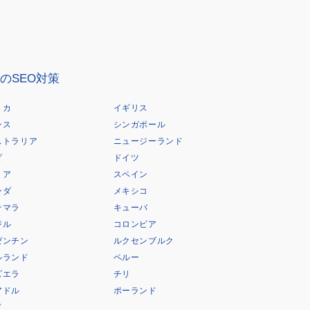
のSEO対策
リカ
イギリス
ンス
シンガポール
ストラリア
ニュージーランド
ダ
ドイツ
リア
スペイン
ンダ
メキシコ
テマラ
キューバ
ジル
コロンビア
ゼンチン
ルクセンブルク
ルランド
ペルー
ズエラ
チリ
アドル
ポーランド
ド