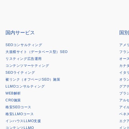
国内サービス
国別
SEOコンサルティング
アメ
大規模サイト（データベース型）SEO
フラ
リスティング広告運用
オー
コンテンツマーケティング
カナ
SEOライティング
イタ
被リンク（オフページSEO）施策
オラ
LLMOコンサルティング
グア
WEB解析
ブラ
CRO施策
アル
格安SEOコース
アイ
格安LLMOコース
ベネ
インハウスLLMO支援
エク
コンテンツLLMO
イン