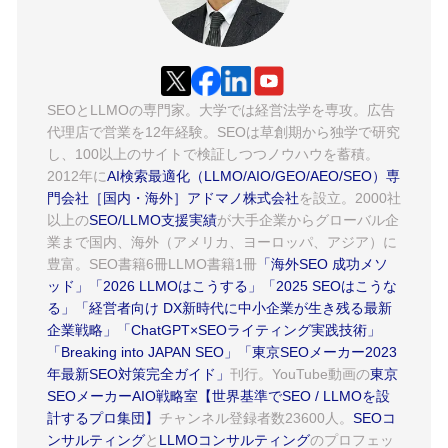
SEOとLLMOの専門家。大学では経営法学を専攻。広告
代理店で営業を12年経験。SEOは草創期から独学で研究
し、100以上のサイトで検証しつつノウハウを蓄積。
2012年に
AI検索最適化（LLMO/AIO/GEO/AEO/SEO）専
門会社［国内・海外］アドマノ株式会社
を設立。2000社
以上の
SEO/LLMO支援実績
が大手企業からグローバル企
業まで国内、海外（アメリカ、ヨーロッパ、アジア）に
豊富。SEO書籍6冊LLMO書籍1冊
「海外SEO 成功メソ
ッド」
「2026 LLMOはこうする」
「2025 SEOはこうな
る」
「経営者向け DX新時代に中小企業が生き残る最新
企業戦略」
「ChatGPT×SEOライティング実践技術」
「Breaking into JAPAN SEO」
「東京SEOメーカー2023
年最新SEO対策完全ガイド」
刊行。YouTube動画の
東京
SEOメーカーAIO戦略室【世界基準でSEO / LLMOを設
計するプロ集団】
チャンネル登録者数23600人。
SEOコ
ンサルティング
と
LLMOコンサルティング
のプロフェッ