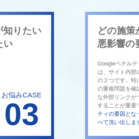
が知りたい
どの施策
たい
悪影響の
Googleペナ
は、サイト内部
の２つです。特
の重複問題を確
お悩みCASE
な外部リンクが
03
することが重要
ティの要因とな
べて洗い出しま