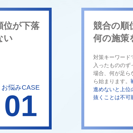
順位が下落
競合の順
ない
何の施策
対策キーワード
入ったもののず
場合、何が足ら
ら始まります。
お悩みCASE
進めないと上位
01
抜くことは不可