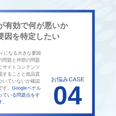
が有効で何が悪いか
要因を特定したい
ルティになる大きな要因
の問題と外部の問題
にサイトコンテンツ
認することと低品質
お悩みCASE
ついていないか確認
04
です。
Googleペナル
っている問題点をす
す。