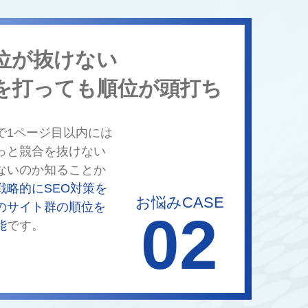
位が抜けない
を打っても順位が頭打ち
で1ページ目以内には
っと競合を抜けない
ないのか知ることか
戦略的にSEO対策を
お悩みCASE
のサイト群の順位を
02
能
です。