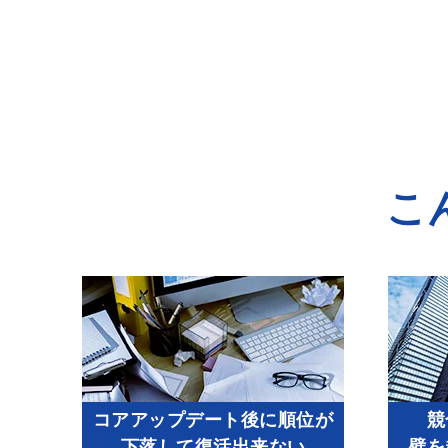
こ
コアアップデート後に順位が
競
下落して復活出来ない
壁を