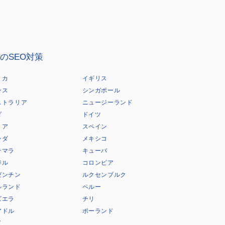
のSEO対策
リカ
イギリス
ンス
シンガポール
ストラリア
ニュージーランド
ダ
ドイツ
リア
スペイン
ンダ
メキシコ
テマラ
キューバ
ジル
コロンビア
ゼンチン
ルクセンブルク
ルランド
ペルー
ズエラ
チリ
アドル
ポーランド
ド