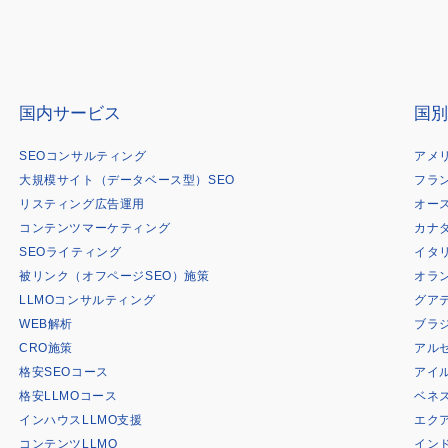
国内サービス
国別
SEOコンサルティング
アメ
大規模サイト（データベース型）SEO
フラ
リスティング広告運用
オー
コンテンツマーケティング
カナ
SEOライティング
イタ
被リンク（オフページSEO）施策
オラ
LLMOコンサルティング
グア
WEB解析
ブラ
CRO施策
アル
格安SEOコース
アイ
格安LLMOコース
ベネ
インハウスLLMO支援
エク
コンテンツLLMO
イン