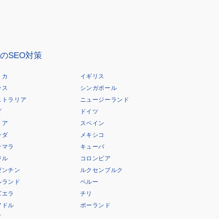
のSEO対策
リカ
イギリス
ンス
シンガポール
ストラリア
ニュージーランド
ダ
ドイツ
リア
スペイン
ンダ
メキシコ
テマラ
キューバ
ジル
コロンビア
ゼンチン
ルクセンブルク
ルランド
ペルー
ズエラ
チリ
アドル
ポーランド
ド