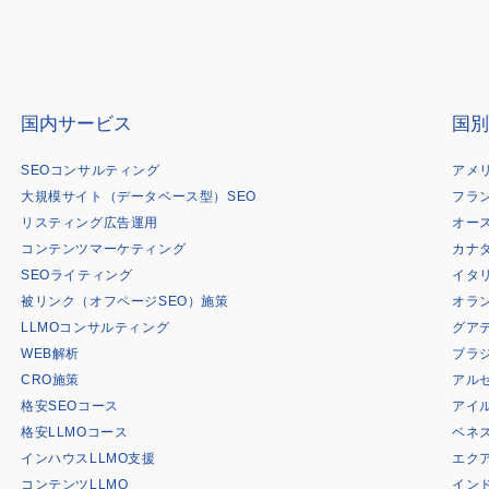
国内サービス
国別
SEOコンサルティング
アメ
大規模サイト（データベース型）SEO
フラ
リスティング広告運用
オー
コンテンツマーケティング
カナ
SEOライティング
イタ
被リンク（オフページSEO）施策
オラ
LLMOコンサルティング
グア
WEB解析
ブラ
CRO施策
アル
格安SEOコース
アイ
格安LLMOコース
ベネ
インハウスLLMO支援
エク
コンテンツLLMO
イン