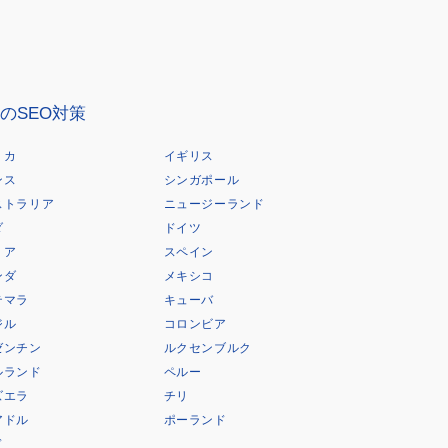
のSEO対策
リカ
イギリス
ンス
シンガポール
ストラリア
ニュージーランド
ダ
ドイツ
リア
スペイン
ンダ
メキシコ
テマラ
キューバ
ジル
コロンビア
ゼンチン
ルクセンブルク
ルランド
ペルー
ズエラ
チリ
アドル
ポーランド
ド