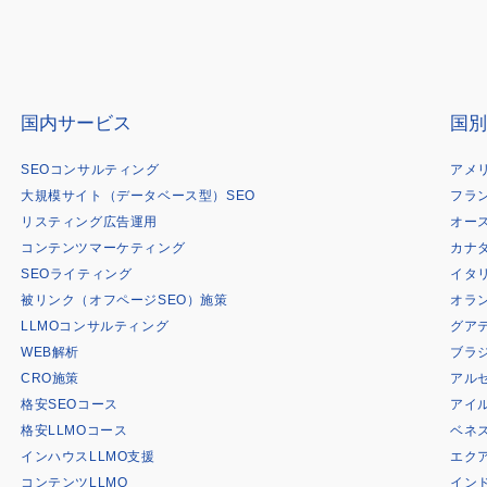
国内サービス
国別
SEOコンサルティング
アメ
大規模サイト（データベース型）SEO
フラ
リスティング広告運用
オー
コンテンツマーケティング
カナ
SEOライティング
イタ
被リンク（オフページSEO）施策
オラ
LLMOコンサルティング
グア
WEB解析
ブラ
CRO施策
アル
格安SEOコース
アイ
格安LLMOコース
ベネ
インハウスLLMO支援
エク
コンテンツLLMO
イン