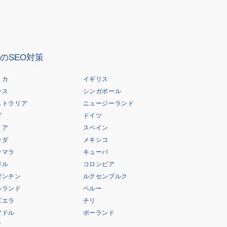
のSEO対策
リカ
イギリス
ンス
シンガポール
ストラリア
ニュージーランド
ダ
ドイツ
リア
スペイン
ンダ
メキシコ
テマラ
キューバ
ジル
コロンビア
ゼンチン
ルクセンブルク
ルランド
ペルー
ズエラ
チリ
アドル
ポーランド
ド