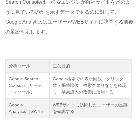
Search Consoleは、検索エンジンが自社サイトをどのよ
Step1:Google Analytics（GA4）の管理ページ
うに見ているのかを示すデータであるのに対して、
Step2:SearchConsoleでウェブプロパティ設定
Google AnalyticsはユーザーがWEBサイトに訪問する前後
Step3:リンクを作成
Googleサーチコンソールについてよくある質問（Q&A）
の足跡を示します。
Q.インデックス登録は毎回必要？
Q.Googleサーチコンソールを登録すればGA4は不要？
Q.Googleサーチコンソールで確認すべき指標は？
まとめ
分析ツール
主な目的
Google Search
Google検索での表示回数・クリック
Console（サーチ
数・掲載順位・検索クエリなどを確認
コンソール）
し、検索流入の改善に活用する
Google
WEBサイトに訪問したユーザーの足跡
Analytics（GA４）
を確認する