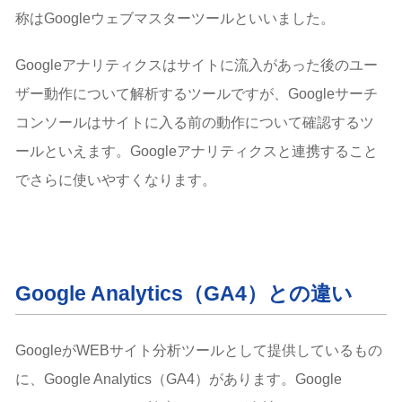
SEO対策でGoogle Search Consoleを見るポイント
称はGoogleウェブマスターツールといいました。
１．Googleからのメッセージ確認とサイトマップ
２．エラーが無いか確認する
Googleアナリティクスはサイトに流入があった後のユー
3.クロール状況からサイトの問題点を確認する
ザー動作について解析するツールですが、Googleサーチ
クロールの統計情報
コンソールはサイトに入る前の動作について確認するツ
４．ユーザーが検索してサイトに訪れるキーワードの
確認
ールといえます。Googleアナリティクスと連携すること
検索パフォーマンス
でさらに使いやすくなります。
５．リンクを確認し必要に応じて対応する
６．不要なページを検索結果に出さないよう管理する
GoogleサーチコンソールのデータをSEO改善に活かす方
法
検索クエリからリライトすべきページを見つける
Google Analytics（GA4）との違い
クリック率（CTR）を改善して流入を増やす
インデックス状況を見て不要ページを整理する
GoogleがWEBサイト分析ツールとして提供しているもの
GoogleサーチコンソールとAnalytics（GA4）の連携
連携することによるメリット
に、Google Analytics（GA4）があります。Google
連携方法