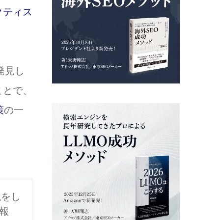
クティス
発見し
ことで、
策
の一
説をし
報