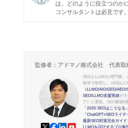
は、どのように役立つのか
コンサルタントは必見です
監修者：アドマノ株式会社 代表取
SEOとLLMOの専門家
独学で研究し、100以上
（LLMO/AIO/GEO/
SEO/LLMO支援実績
が大
ア）に豊富。SEO書籍6冊
「2025 SEOはこうなる
「ChatGPT×SEOラ
最新SEO対策完全ガイド
LLMOを設計するプロ集