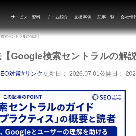
サービス・資料
チーム紹介
支援事例
記事一覧
会社情
le検索セントラルの解説】
【Google検索セントラルの解
SEO対策
#リンク
更新日：
2026.07.01
公開日：
202