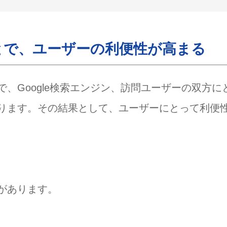
身のコンテンツの相互参照」の解説
のサイトへのリンク」の解説
とで、ユーザーの利便性が高まる
トプラクティス」の活用方法
る
設置する
、Google検索エンジン、訪問ユーザーの双方に
タグが利用されていない（HTMLとして不適切）
ります。その結果として、ユーザーにとって利便
をjavascriptで呼び出している
アンカーテキストの文言が曖昧すぎる
増やす
部リンクを設置する
があります。
うなりますか？
のですか？