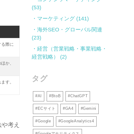
(53)
マーケティング
(141)
海外SEO・グローバル関連
(23)
する際に
経営（営業戦略・事業戦略・
経営戦略）
(2)
のほか、
タグ
れます。
AI
BtoB
ChatGPT
ECサイト
GA4
Gemini
Google
GoogleAnalytics4
法や考え
Googleアナリティクス