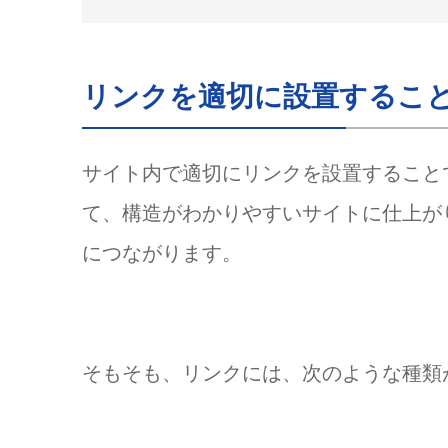
ガイド項目「内部リンク:自
ガイド項目「外部リンク:別
リンクを適切に設置するこ
「Googleのリンクに関するベス
1.リンクの設置方法を把握す
2.正しいリンク用のコードを
サイト内で適切にリンクを設置することで
推奨されない記述の事例1：a
て、構造がわかりやすいサイトに仕上が
推奨されない記述の事例2：URL
につながります。
推奨されない記述の事例3：
3.自社サイトの内部リンクを
4.情報源を明らかにして、外
リンク設置のよくある質問
そもそも、リンクには、次のような種類
Q:リンクの設置方法は？
Q:リンクの記述を間違えるとど
Q:なぜ、リンクの設置が必要な