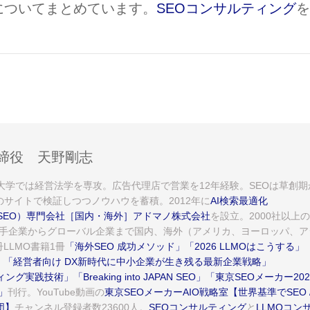
についてまとめています。
SEOコンサルティング
を
。
締役 天野剛志
。大学では経営法学を専攻。広告代理店で営業を12年経験。SEOは草創期
のサイトで検証しつつノウハウを蓄積。2012年に
AI検索最適化
AEO/SEO）専門会社［国内・海外］アドマノ株式会社
を設立。2000社以上の
手企業からグローバル企業まで国内、海外（アメリカ、ヨーロッパ、ア
LLMO書籍1冊
「海外SEO 成功メソッド」
「2026 LLMOはこうする」
」
「経営者向け DX新時代に中小企業が生き残る最新企業戦略」
イティング実践技術」
「Breaking into JAPAN SEO」
「東京SEOメーカー202
」
刊行。YouTube動画の
東京SEOメーカーAIO戦略室【世界基準でSEO 
団】
チャンネル登録者数23600人。
SEOコンサルティング
と
LLMOコン