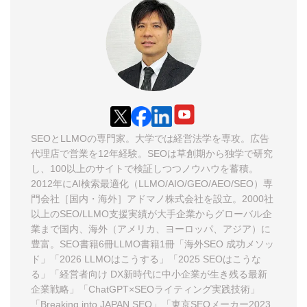
SEOとLLMOの専門家。大学では経営法学を専攻。広告
代理店で営業を12年経験。SEOは草創期から独学で研究
し、100以上のサイトで検証しつつノウハウを蓄積。
2012年に
AI検索最適化（LLMO/AIO/GEO/AEO/SEO）専
門会社［国内・海外］アドマノ株式会社
を設立。2000社
以上の
SEO/LLMO支援実績
が大手企業からグローバル企
業まで国内、海外（アメリカ、ヨーロッパ、アジア）に
豊富。SEO書籍6冊LLMO書籍1冊
「海外SEO 成功メソッ
ド」
「2026 LLMOはこうする」
「2025 SEOはこうな
る」
「経営者向け DX新時代に中小企業が生き残る最新
企業戦略」
「ChatGPT×SEOライティング実践技術」
「Breaking into JAPAN SEO」
「東京SEOメーカー2023