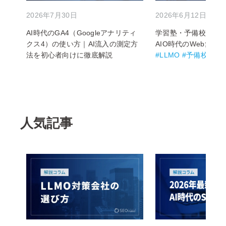
2026年7月30日
2026年6月12日
AI時代のGA4（Googleアナリティ
学習塾・予備校のLL
クス4）の使い方｜AI流入の測定方
AIO時代のWeb集客
法を初心者向けに徹底解説
#LLMO #予備校 #学
人気記事