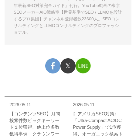
年最新SEO対策完全ガイド」
刊行。YouTube動画の
東京
SEOメーカーAIO戦略室【世界基準でSEO / LLMOを設計
するプロ集団】
チャンネル登録者数23600人。
SEOコン
サルティング
と
LLMOコンサルティング
のプロフェッシ
ョナル。
2026.05.11
2026.05.11
【コンテンツSEO】月間
〖アメリカSEO対策〗
検索件数ビックキーワー
「Ultra-Compact AC/DC
ド１位獲得、他上位多数
Power Supply」で1位獲
獲得事例｜クラウンワー
得、オーガニック検索ト