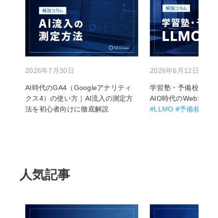
2026年7月30日
2026年6月12日
AI時代のGA4（Googleアナリティ
学習塾・予備校のLL
クス4）の使い方｜AI流入の測定方
AIO時代のWeb集客
法を初心者向けに徹底解説
#LLMO #予備校 #学
人気記事