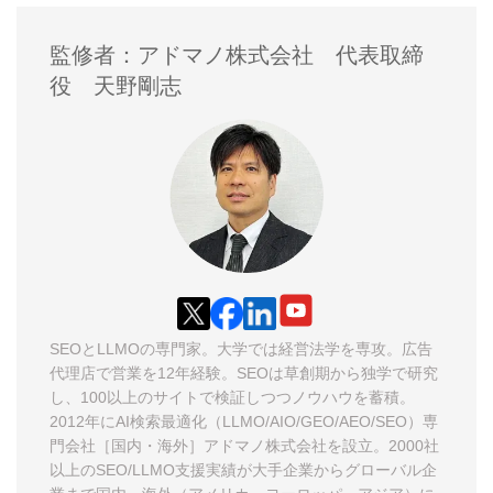
監修者：アドマノ株式会社 代表取締
役 天野剛志
SEOとLLMOの専門家。大学では経営法学を専攻。広告
代理店で営業を12年経験。SEOは草創期から独学で研究
し、100以上のサイトで検証しつつノウハウを蓄積。
2012年に
AI検索最適化（LLMO/AIO/GEO/AEO/SEO）専
門会社［国内・海外］アドマノ株式会社
を設立。2000社
以上の
SEO/LLMO支援実績
が大手企業からグローバル企