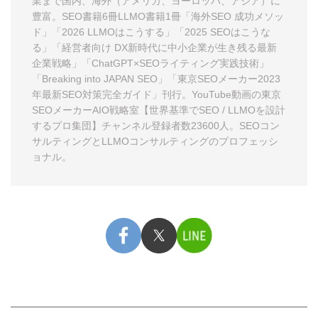
業まで国内、海外（アメリカ、ヨーロッパ、アジア）に
豊富。SEO書籍6冊LLMO書籍1冊
「海外SEO 成功メソッ
ド」
「2026 LLMOはこうする」
「2025 SEOはこうな
る」
「経営者向け DX新時代に中小企業が生き残る最新
企業戦略」
「ChatGPT×SEOライティング実践技術」
「Breaking into JAPAN SEO」
「東京SEOメーカー2023
年最新SEO対策完全ガイド」
刊行。YouTube動画の
東京
SEOメーカーAIO戦略室【世界基準でSEO / LLMOを設計
するプロ集団】
チャンネル登録者数23600人。
SEOコン
サルティング
と
LLMOコンサルティング
のプロフェッシ
ョナル。