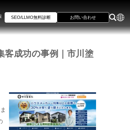
報
SEO/LLMO無料診断
お問い合わせ
集客成功の事例｜市川塗
アま
の