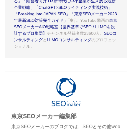
る」
「経営者向け DX新時代に中小企業が生き残る最新
企業戦略」
「ChatGPT×SEOライティング実践技術」
「Breaking into JAPAN SEO」
「東京SEOメーカー2023
年最新SEO対策完全ガイド」
刊行。YouTube動画の
東京
SEOメーカーAIO戦略室【世界基準でSEO / LLMOを設
計するプロ集団】
チャンネル登録者数23600人。
SEOコ
ンサルティング
と
LLMOコンサルティング
のプロフェッ
ショナル。
東京SEOメーカー編集部
東京SEOメーカーのブログでは、SEOとその他web