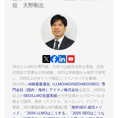
役 天野剛志
SEOとLLMOの専門家。大学では経営法学を専攻。広告
代理店で営業を12年経験。SEOは草創期から独学で研究
し、100以上のサイトで検証しつつノウハウを蓄積。
2012年に
AI検索最適化（LLMO/AIO/GEO/AEO/SEO）専
門会社［国内・海外］アドマノ株式会社
を設立。2000社
以上の
SEO/LLMO支援実績
が大手企業からグローバル企
業まで国内、海外（アメリカ、ヨーロッパ、アジア）に
豊富。SEO書籍6冊LLMO書籍1冊
「海外SEO 成功メソ
ッド」
「2026 LLMOはこうする」
「2025 SEOはこうな