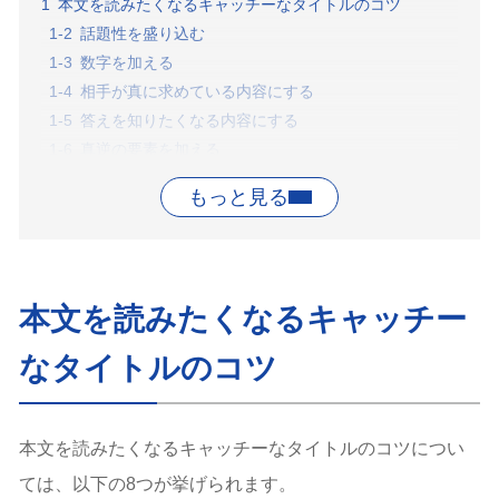
本文を読みたくなるキャッチーなタイトルのコツ
話題性を盛り込む
数字を加える
相手が真に求めている内容にする
答えを知りたくなる内容にする
真逆の要素を加える
新事実で意表を突く
タイトルは2分割する
タイトルと本文は一致させる
キャッチーなタイトルにする重要性
プライマシー効果がある
本文を読みたくなるキャッチー
タイトルで判断されることが多い
キャッチーなタイトルの考え方
なタイトルのコツ
キーワードを調査する
ペルソナを設定する
ペルソナの悩みを書き出す
本文を読みたくなるキャッチーなタイトルのコツについ
まとめ
ては、以下の8つが挙げられます。