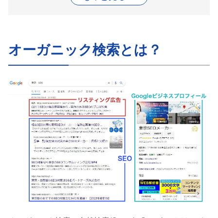
オーガニック検索で上位表示を目指す方法
内部SEO対策
外部SEO対策
オーガニック検索とは？
コンテンツSEO
オーガニック検索に対するSEO対策のメリット
オーガニック検索からのアクセスが減少する理由と対
策
オーガニック検索からの流入が分析できるツール
GoogleAnalytics
Google サーチコンソール
まとめ