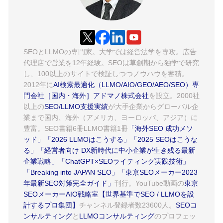
SEOとLLMOの専門家。大学では経営法学を専攻。広告
代理店で営業を12年経験。SEOは草創期から独学で研究
し、100以上のサイトで検証しつつノウハウを蓄積。
2012年に
AI検索最適化（LLMO/AIO/GEO/AEO/SEO）専
門会社［国内・海外］アドマノ株式会社
を設立。2000社
以上の
SEO/LLMO支援実績
が大手企業からグローバル企
業まで国内、海外（アメリカ、ヨーロッパ、アジア）に
豊富。SEO書籍6冊LLMO書籍1冊
「海外SEO 成功メソ
ッド」
「2026 LLMOはこうする」
「2025 SEOはこうな
る」
「経営者向け DX新時代に中小企業が生き残る最新
企業戦略」
「ChatGPT×SEOライティング実践技術」
「Breaking into JAPAN SEO」
「東京SEOメーカー2023
年最新SEO対策完全ガイド」
刊行。YouTube動画の
東京
SEOメーカーAIO戦略室【世界基準でSEO / LLMOを設
計するプロ集団】
チャンネル登録者数23600人。
SEOコ
ンサルティング
と
LLMOコンサルティング
のプロフェッ