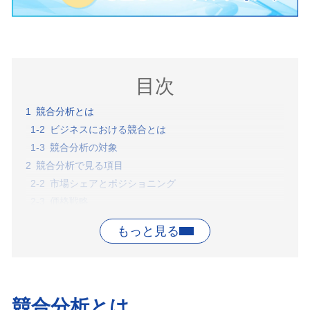
目次
競合分析とは
ビジネスにおける競合とは
競合分析の対象
競合分析で見る項目
市場シェアとポジショニング
価格戦略
マーケティング戦略
顧客層と顧客満足度
販売チャネル
技術力とイノベーション
組織風土と人材
競合分析とは
競合分析のやり方【5ステップ】