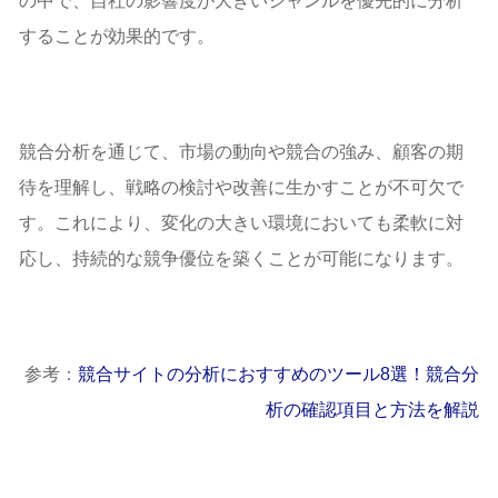
の中で、自社の影響度が大きいジャンルを優先的に分析
価格戦略
することが効果的です。
コスト構造
製品及びサービスの差別化
市場ターゲット
SEOにおける競合分析の考え方
競合分析を通じて、市場の動向や競合の強み、顧客の期
SEOの競合分析で確認したい項目
待を理解し、戦略の検討や改善に生かすことが不可欠で
キーワード
コンテンツ戦略
す。これにより、変化の大きい環境においても柔軟に対
バックリンクプロファイル
応し、持続的な競争優位を築くことが可能になります。
ユーザビリティ
競合分析に関するよくある質問
Q:競合分析で何をするのでしょうか？
Q:競合分析のメリットは？
参考：
競合サイトの分析におすすめのツール8選！競合分
Q:競合分析をするのはなぜ？
析の確認項目と方法を解説
Q:競合分析の流れは？
まとめ