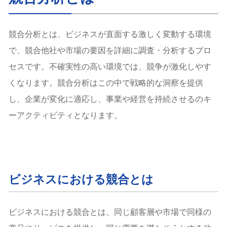
①目的を明確にする
②競合を選定する
競合分析とは、ビジネスが直面する激しく変動する環境
③情報を収集する
で、競合他社や市場の要因を詳細に調査・分析するプロ
④分析する（フレームワーク活用）
⑤施策に落とし込む
セスです。不確実性の高い環境では、競争が激化しやす
競合分析で使われる主なフレームワーク
くなります。競合分析はこの中で戦略的な洞察を提供
3C分析
し、企業が変化に適応し、事業や経営を持続させるのキ
企業自体（Company）
ーアクティビティとなります。
顧客 (Customer)
競合他社 (Competitor)
4P分析
商品 (Product)
価格 (Price)
ビジネスにおける競合とは
流通 (Place)
プロモーション (Promotion)
SWOT分析
ビジネスにおける競合とは、同じ顧客層や市場で同様の
強み (Strengths)