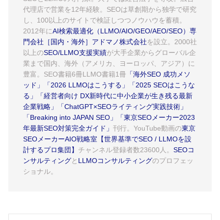
代理店で営業を12年経験。SEOは草創期から独学で研究
し、100以上のサイトで検証しつつノウハウを蓄積。
2012年に
AI検索最適化（LLMO/AIO/GEO/AEO/SEO）専
門会社［国内・海外］アドマノ株式会社
を設立。2000社
以上の
SEO/LLMO支援実績
が大手企業からグローバル企
業まで国内、海外（アメリカ、ヨーロッパ、アジア）に
豊富。SEO書籍6冊LLMO書籍1冊
「海外SEO 成功メソ
ッド」
「2026 LLMOはこうする」
「2025 SEOはこうな
る」
「経営者向け DX新時代に中小企業が生き残る最新
企業戦略」
「ChatGPT×SEOライティング実践技術」
「Breaking into JAPAN SEO」
「東京SEOメーカー2023
年最新SEO対策完全ガイド」
刊行。YouTube動画の
東京
SEOメーカーAIO戦略室【世界基準でSEO / LLMOを設
計するプロ集団】
チャンネル登録者数23600人。
SEOコ
ンサルティング
と
LLMOコンサルティング
のプロフェッ
ショナル。