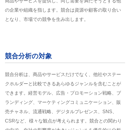
商品やサービスを提供し、同じ需要を満たそうとする他
弱み (Weaknesses)
の企業や組織を指します。競合は資源や顧客の取り合い
機会 (Opportunities)
となり、市場での競争を生み出します。
脅威 (Threats)
PESTLE分析
政治 (Political)
経済 (Economic)
社会 (Social)
競合分析の対象
技術 (Technological)
法的 (Legal)
環境 (Environmental)
競合分析は、商品やサービスだけでなく、他社やステー
ファイブフォース分析（ポーターの5フォース分析）
クホルダーと比較できるあらゆるジャンルを含むことが
新規参入の脅威
できます。経営モデル、広告・プロモーション戦略、ブ
代替品の脅威
ランディング、マーケティングコミュニケーション、販
顧客の交渉力
仕入れ先の交渉力
売チャネル、流通戦略、デジタルプレゼンス、SNS、
業界内の競争激化
CSRなど、様々な観点が考えられます。競合との関わり
Four Corners Analysis