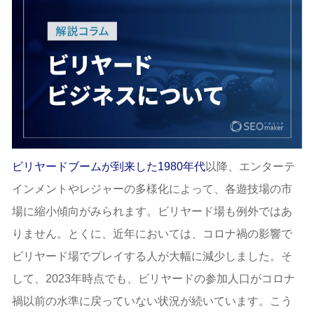
ビリヤードブームが到来した1980年代
以降、エンターテ
インメントやレジャーの多様化によって、各遊技場の市
場に縮小傾向がみられます。ビリヤード場も例外ではあ
りません。とくに、近年においては、コロナ禍の影響で
ビリヤード場でプレイする人が大幅に減少しました。そ
して、2023年時点でも、ビリヤードの参加人口がコロナ
禍以前の水準に戻っていない状況が続いています。こう