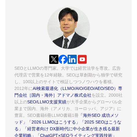
SEOとLLMOの専門家。大学では経営法学を専攻。広告
代理店で営業を12年経験。SEOは草創期から独学で研究
し、100以上のサイトで検証しつつノウハウを蓄積。
2012年に
AI検索最適化（LLMO/AIO/GEO/AEO/SEO）専
門会社［国内・海外］アドマノ株式会社
を設立。2000社
以上の
SEO/LLMO支援実績
が大手企業からグローバル企
業まで国内、海外（アメリカ、ヨーロッパ、アジア）に
豊富。SEO書籍6冊LLMO書籍1冊
「海外SEO 成功メソ
ッド」
「2026 LLMOはこうする」
「2025 SEOはこうな
る」
「経営者向け DX新時代に中小企業が生き残る最新
企業戦略」
「ChatGPT×SEOライティング実践技術」