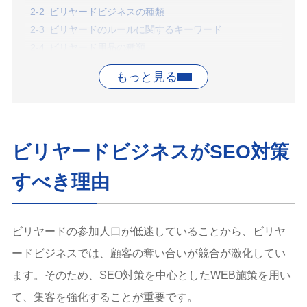
ビリヤードビジネスの種類
ビリヤードのルールに関するキーワード
ビリヤード用品の種類
ビリヤード場の地域キーワード
ビリヤードビジネスで効果的なWEB集客の手法
LLMO対策で生成AIユーザーにリーチする
ポータルサイトに店舗情報を掲載する
MEO対策で店舗集客する【店舗集客の場合】
ビリヤードビジネスがSEO対策
データベース型サイトを構築する【ビリヤード用品の
EC販売の場合】
すべき理由
動画配信でビリヤードの魅力やテクニックに関する情
報を提供する
ビリヤードビジネスにおけるSEO対策のよくある質問
ビリヤードの参加人口が低迷していることから、ビリヤ
Q:ビリヤードビジネスでは、どのようなSEO対策をす
べきですか？
ードビジネスでは、顧客の奪い合いが競合が激化してい
Q:ビリヤードビジネスのWEB集客がうまくいかない
ます。そのため、SEO対策を中心としたWEB施策を用い
ときは？
て、集客を強化することが重要です。
まとめ