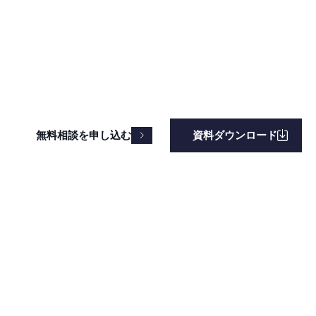
、経営課題と売上拡大までを視野に入れ、戦略設計から運用改善
上」にとどまらず、御社サイトの収益最大化を実現します。
無料相談を申し込む
資料ダウンロード