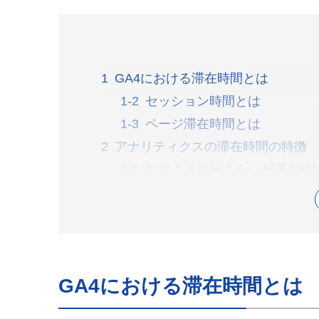
GA4における滞在時間とは
セッション時間とは
ページ滞在時間とは
アナリティクスの滞在時間の特徴
おおよそ何分くらいが滞在時
滞在時間はどのように計測さ
滞在時間とUXの関係性
平均セッション時間と平均ページ
「平均セッション時間」と「
GA4における滞在時間とは
アナリティクスの滞在時間の見方【
平均エンゲージメント時間（