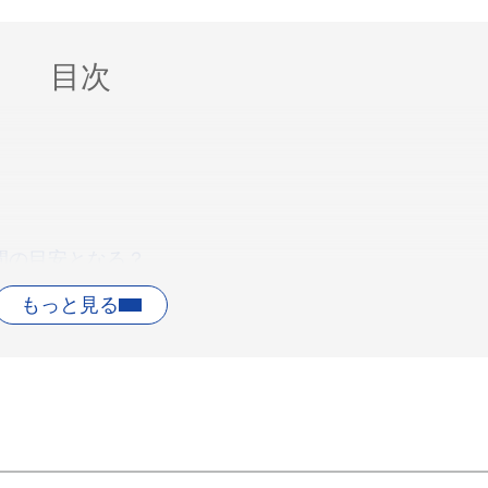
目次
間の目安となる？
れているのか
滞在時間
平均セッション時間」とは
GA4仕様】
セッション単位）