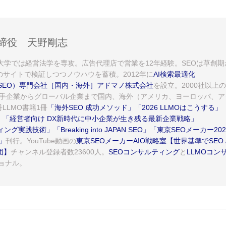
締役 天野剛志
。大学では経営法学を専攻。広告代理店で営業を12年経験。SEOは草創期
のサイトで検証しつつノウハウを蓄積。2012年に
AI検索最適化
AEO/SEO）専門会社［国内・海外］アドマノ株式会社
を設立。2000社以上の
手企業からグローバル企業まで国内、海外（アメリカ、ヨーロッパ、ア
LLMO書籍1冊
「海外SEO 成功メソッド」
「2026 LLMOはこうする」
」
「経営者向け DX新時代に中小企業が生き残る最新企業戦略」
イティング実践技術」
「Breaking into JAPAN SEO」
「東京SEOメーカー202
」
刊行。YouTube動画の
東京SEOメーカーAIO戦略室【世界基準でSEO 
団】
チャンネル登録者数23600人。
SEOコンサルティング
と
LLMOコン
ョナル。