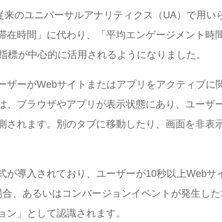
ページ単位）
は、従来のユニバーサルアナリティクス（UA）で用い
ときに避けたいこと
滞在時間」に代わり、「平均エンゲージメント時
だけ見る
e）」という指標が中心的に活用されるようになりました。
視する
とは？
ーザーがWebサイトまたはアプリをアクティブに
ツを短くまとめる
は、ブラウザやアプリが表示状態にあり、ユーザ
測されます。別のタブに移動したり、画面を非表
る
式が導入されており、ユーザーが10秒以上Webサ
場合、あるいはコンバージョンイベントが発生した
ョン」として認識されます。