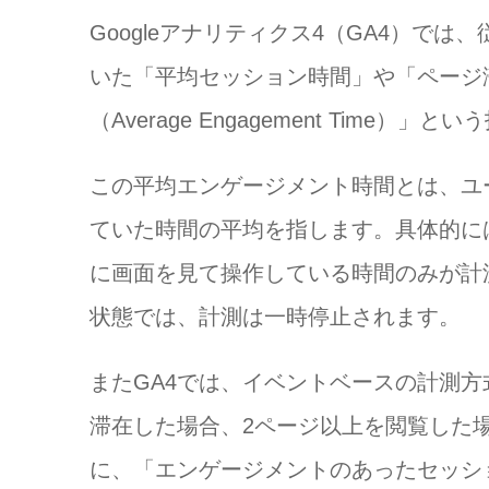
平均エンゲージメント時間（
Googleアナリティクス4（GA4）で
アナリティクスの滞在時間を見る
いた「平均セッション時間」や「ページ
特定の指標に絞った滞在時間
（Average Engagement Tim
滞在時間の短いページだけ無
平均セッション時間を伸ばす方法
この平均エンゲージメント時間とは、ユ
見出しを使い1つのコンテン
検索意図に合った構成
ていた時間の平均を指します。具体的に
文章を補足できる画像を使う
に画面を見て操作している時間のみが計
文字の装飾でメリハリをつけ
状態では、計測は一時停止されます。
内部リンクの構造を見直す
コンテンツの質を高める
またGA4では、イベントベースの計測方
まとめ
滞在した場合、2ページ以上を閲覧した
に、「エンゲージメントのあったセッシ