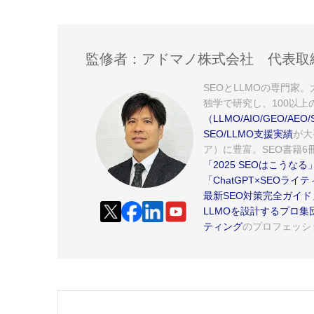
監修者：アドマノ株式会社 代表取
SEOとLLMOの専門家
独学で研究し、100以上
（LLMO/AIO/GEO/
SEO/LLMO支援実績
が大
ア）に豊富。SEO書籍6冊
「2025 SEOはこうなる
「ChatGPT×SEOラ
最新SEO対策完全ガイド
LLMOを設計するプロ集
ティング
のプロフェッシ