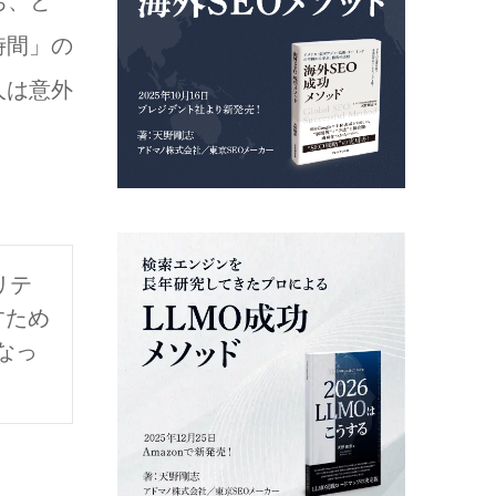
ち、ど
時間」の
人は意外
リテ
すため
なっ