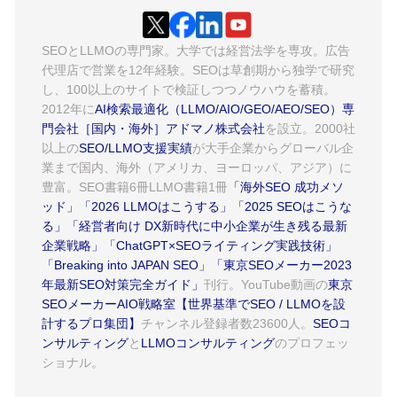
SEOとLLMOの専門家。大学では経営法学を専攻。広告
代理店で営業を12年経験。SEOは草創期から独学で研究
し、100以上のサイトで検証しつつノウハウを蓄積。
2012年に
AI検索最適化（LLMO/AIO/GEO/AEO/SEO）専
門会社［国内・海外］アドマノ株式会社
を設立。2000社
以上の
SEO/LLMO支援実績
が大手企業からグローバル企
業まで国内、海外（アメリカ、ヨーロッパ、アジア）に
豊富。SEO書籍6冊LLMO書籍1冊
「海外SEO 成功メソ
ッド」
「2026 LLMOはこうする」
「2025 SEOはこうな
る」
「経営者向け DX新時代に中小企業が生き残る最新
企業戦略」
「ChatGPT×SEOライティング実践技術」
「Breaking into JAPAN SEO」
「東京SEOメーカー2023
年最新SEO対策完全ガイド」
刊行。YouTube動画の
東京
SEOメーカーAIO戦略室【世界基準でSEO / LLMOを設
計するプロ集団】
チャンネル登録者数23600人。
SEOコ
ンサルティング
と
LLMOコンサルティング
のプロフェッ
ショナル。