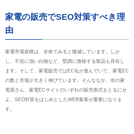
家電製品の費用に関するキーワード
実店舗を置く地域キーワード
家電の販売でSEO対策すべき理
家電販売で効果的なWEB集客の手法
ポータルサイトに店舗やECサイト、モールECショッ
由
プ情報を掲載する
データベース型SEOを取り入れる【ECサイトのケー
ス】
家電市場規模は、全体でみると微減しています。しか
モールECサイト内でSEO対策する【モールECサイト
のケース】
し、不況に強い白物など、堅調に推移する製品も存在し
店舗情報をGoogleビジネスプロフィールに登録する
ます。そして、家電販売ではEC化が進んでいて、家電EC
【実店舗のケース】
の数と市場が大きく伸びています。そんななか、街の家
よくある質問（Q＆A）
まとめ
電屋さん、家電ECサイトのいずれの販売形式をとるにせ
よ、SEO対策をはじめとしたWEB集客が重要になりま
す。