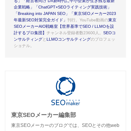
る」
「経営者向け DX新時代に中小企業が生き残る最新
企業戦略」
「ChatGPT×SEOライティング実践技術」
「Breaking into JAPAN SEO」
「東京SEOメーカー2023
年最新SEO対策完全ガイド」
刊行。YouTube動画の
東京
SEOメーカーAIO戦略室【世界基準でSEO / LLMOを設
計するプロ集団】
チャンネル登録者数23600人。
SEOコ
ンサルティング
と
LLMOコンサルティング
のプロフェッ
ショナル。
東京SEOメーカー編集部
東京SEOメーカーのブログでは、SEOとその他web