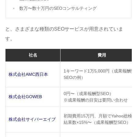
数万〜数十万円のSEOコンサルティング
と、さまざまな種類のSEOサービスが用意されていま
す。
社名
費用
1キーワード1万5,000円（成果報酬型
株式会社AMC西日本
SEOの例）
0円〜（成果報酬型SEO）
株式会社GOWEB
※成果報酬の目安は要問い合わせ
初期費用15万円、月額でYahoo総検索
株式会社サイバーエイプ
結果数×15%〜（成果報酬型SEO）