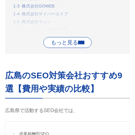
株式会社GOWEB
株式会社サイバーエイプ
株式会社ラシン
リードスペース株式会社
バリューネット
株式会社ワークジェイ
ヒトクル広島
PAZOOM（パズーム）
広島の失敗しないSEO対策会社の選び方
広島のSEO対策会社おすすめ9
広島における東京SEOメーカーの実績
海外SEO（タイ）で圏外から多数の上位表示を実現し
選【費用や実績の比較】
た成功事例
広島にあるSEO対策会社の選び方のよくある質問
まとめ
広島県で活動するSEO会社では、
SEO対策会社の関連記事
広島県以外の都道府県別のSEO対策会社 一覧
参考文献
成果報酬型SEO