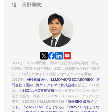
役 天野剛志
SEOとLLMOの専門家。大学では経営法学を専攻。広告
代理店で営業を12年経験。SEOは草創期から独学で研究
し、100以上のサイトで検証しつつノウハウを蓄積。
2012年に
AI検索最適化（LLMO/AIO/GEO/AEO/SEO）専
門会社［国内・海外］アドマノ株式会社
を設立。2000社
以上の
SEO/LLMO支援実績
が大手企業からグローバル企
業まで国内、海外（アメリカ、ヨーロッパ、アジア）に
豊富。SEO書籍6冊LLMO書籍1冊
「海外SEO 成功メソ
ッド」
「2026 LLMOはこうする」
「2025 SEOはこうな