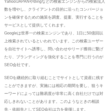
予算の確保
Yahoo!JAPANやBingなどの検索エンジンからの検索流入
社内体制の整備
数を増やし、クライアントの目的に沿ったコンバージョ
インハウスSEOの検討
ンを確保するための施策を調査、提案、実行することを
SEO対策会社を選ぶ前に知っておくべきこと
サービスとして提供してくれます。
SEO対策の効果が出るまでには長期期間かかる
Googleは世界一の検索エンジンであり、1日に50億回以
SEO会社は「評判」や「信頼性」で選ばれる傾向があ
る
上検索されているといわれています。この検索ユーザー
自社の目標達成を見越してSEO会社を決めるべき
を自社サイトへ誘導し、問い合わせやリード獲得に繋げ
SEO対策会社の選び方
たり、ブランディングを強化することを専門に行うのが
ステップ1:SEOの基礎知識を身につける
ステップ2:SEO対策の最終目標や予算を定める
SEO会社です。
ステップ3:SEO会社の利用者による評判をチェックす
る
SEOを継続的に取り組むことでサイトとして資産に残す
ステップ4:複数のSEO会社から資料を請求する
ことができますが、実施には相応の期間を要し、狙うキ
ステップ5:SEO会社との商談時に質問する
ーワードによっては難易度が非常に高く自社だけでは対
SEO会社選定の基準
応しきれないことがあります。このようなときの相談
実績の確認
施策内容の確認
先・依頼先としてSEO会社は力を発揮します。