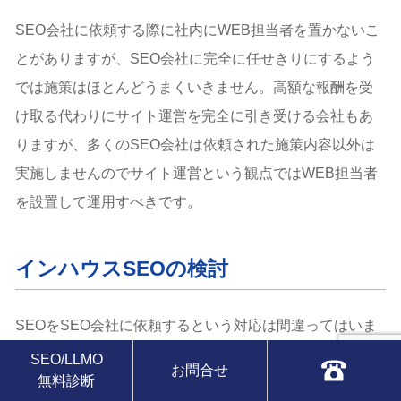
SEO会社に依頼する際に社内にWEB担当者を置かないこ
とがありますが、SEO会社に完全に任せきりにするよう
では施策はほとんどうまくいきません。高額な報酬を受
け取る代わりにサイト運営を完全に引き受ける会社もあ
りますが、多くのSEO会社は依頼された施策内容以外は
実施しませんのでサイト運営という観点ではWEB担当者
を設置して運用すべきです。
インハウスSEOの検討
SEOをSEO会社に依頼するという対応は間違ってはいま
せんが、簡単な施策であればインハウス（内製化）で行
SEO/LLMO
お問合せ
無料診断
うという手法もあります。SEO対策の手法はインターネ