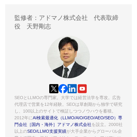
監修者：アドマノ株式会社 代表取締
役 天野剛志
SEOとLLMOの専門家。大学では経営法学を専攻。広告
代理店で営業を12年経験。SEOは草創期から独学で研究
し、100以上のサイトで検証しつつノウハウを蓄積。
2012年に
AI検索最適化（LLMO/AIO/GEO/AEO/SEO）専
門会社［国内・海外］アドマノ株式会社
を設立。2000社
以上の
SEO/LLMO支援実績
が大手企業からグローバル企