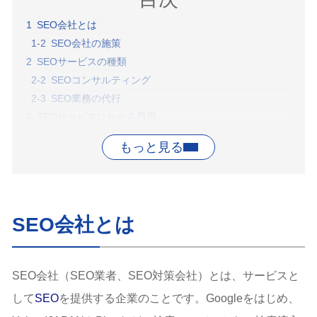
SEO会社とは
SEO会社の施策
SEOサービスの種類
SEOコンサルティング
SEO業務の代行
SEOサービスにかかる費用
固定費型
成果報酬型
SEO対策会社を利用するメリット
自社内にSEOのノウハウが蓄積される
最新のWEBマーケティング情報が手に入る
SEO会社とは
SEO対策会社に依頼することを検討すべきケース
自社がBtoB事業を展開している
自社が高額商材を扱っている
SEO会社（SEO業者、SEO対策会社）とは、サービスと
SEO会社への相談前の確認事項
して
SEO
を提供する企業のことです。Googleをはじめ、
SEOの目的の決定