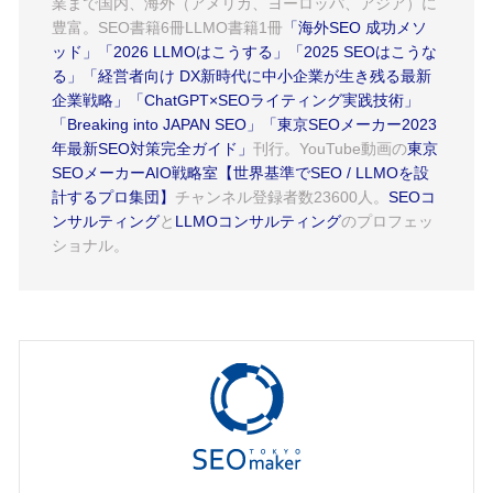
業まで国内、海外（アメリカ、ヨーロッパ、アジア）に
豊富。SEO書籍6冊LLMO書籍1冊
「海外SEO 成功メソ
ッド」
「2026 LLMOはこうする」
「2025 SEOはこうな
る」
「経営者向け DX新時代に中小企業が生き残る最新
企業戦略」
「ChatGPT×SEOライティング実践技術」
「Breaking into JAPAN SEO」
「東京SEOメーカー2023
年最新SEO対策完全ガイド」
刊行。YouTube動画の
東京
SEOメーカーAIO戦略室【世界基準でSEO / LLMOを設
計するプロ集団】
チャンネル登録者数23600人。
SEOコ
ンサルティング
と
LLMOコンサルティング
のプロフェッ
ショナル。