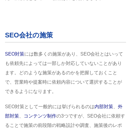
伴走可能かの確認
WEBマーケティング対応の確認
SEO会社選定の際の注意点
順位保証
SEO会社の施策
被リンクの取り扱い
悪質なSEO会社を避けるために
怪しいSEO対策会社の特徴
SEO対策
には数多くの施策があり、SEO会社とはいって
サービス料金が極端に安い
も依頼先によっては一部しか対応していないことがあり
契約期間や費用が不透明
SEO対策会社の関連記事
ます。どのような施策があるのかを把握しておくこと
都道府県別のSEO対策会社 一覧
で、営業時や提案時に依頼内容について選択することが
SEO対策会社のよくある質問
できるようになります。
まとめ
SEO対策として一般的には挙げられるのは
内部対策
、
外
部対策
、
コンテンツ制作
の3つですが、SEO会社に依頼す
ることで施策の前段階の戦略設計や調査、施策後のレポ