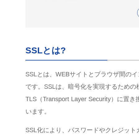
ドメイン認証型（DV）
組織認証型
拡張認証型
SSL化を確かめる方法
SSLとは?
WordPressのSSL化
サーバー会社でLet’sencrypt
WordPressを設定する
SSLとは、WEBサイトとブラウザ間の
HTTPからHTTPSへリダイ
です。SSLは、暗号化を実現するため
SearchConsoleに登録
TLS（Transport Layer Secu
SSL化のよくある質問
Q.証明される期間は決まってい
います。
Q.httpで登録しているSearch
Q.メールサーバーもSSL化する
SSL化により、パスワードやクレジッ
Q.一部ページだけをSSL化して