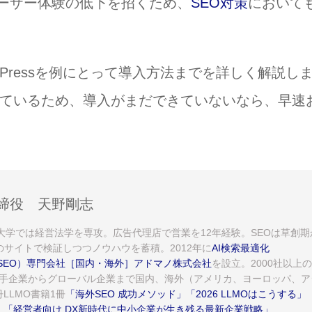
ーザー体験の低下を招くため、
SEO対策
において
dPressを例にとって導入方法までを詳しく解説し
っているため、導入がまだできていないなら、早速
締役 天野剛志
。大学では経営法学を専攻。広告代理店で営業を12年経験。SEOは草創期
のサイトで検証しつつノウハウを蓄積。2012年に
AI検索最適化
AEO/SEO）専門会社［国内・海外］アドマノ株式会社
を設立。2000社以上の
手企業からグローバル企業まで国内、海外（アメリカ、ヨーロッパ、ア
LLMO書籍1冊
「海外SEO 成功メソッド」
「2026 LLMOはこうする」
」
「経営者向け DX新時代に中小企業が生き残る最新企業戦略」