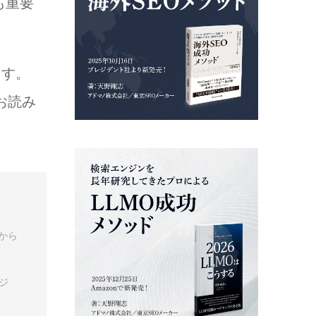
も重要
ます。
お読み
から
ジ