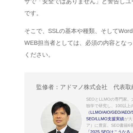
ザで「安全ではありません」と警告しユ
です。
そこで、SSLの基本や種類、そしてWor
WEB担当者としては、必須の内容とな
ください。
監修者：アドマノ株式会社 代表取
SEOとLLMOの専門家
独学で研究し、100以上
（LLMO/AIO/GEO/
SEO/LLMO支援実績
が大
ア）に豊富。SEO書籍6冊
「2025 SEOはこうなる