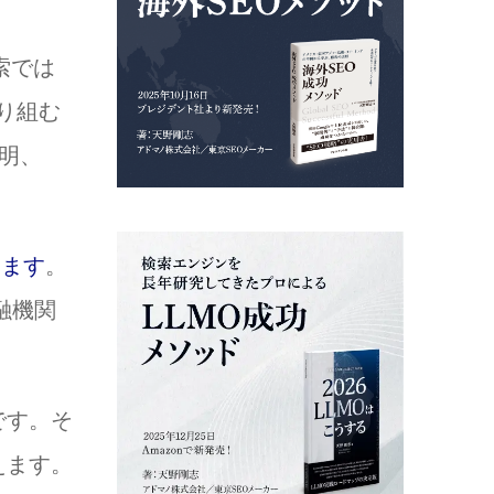
索では
り組む
説明、
います
。
融機関
です。そ
えます。