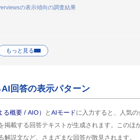
erviewsの表示傾向の調査結果
ワード
域キーワード
AIO対策）の5ステップ
AI回答の表示パターン
事を配信する
させる
価を高める
による概要 / AIO）
と
AIモード
に入力すると、人気の
eビジネスプロフィールに登録する
を掲載する回答テキストが生成されます。このほ
を掲載し、比較キーワードを抑える
る解説文など、さまざまな回答が散見されます。
問