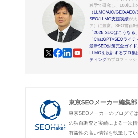
独学で研究し、100以上
（LLMO/AIO/GEO/
SEO/LLMO支援実績
が大
ア）に豊富。SEO書籍6冊
「2025 SEOはこうなる
「ChatGPT×SEOラ
最新SEO対策完全ガイド
LLMOを設計するプロ集
ティング
のプロフェッシ
東京SEOメーカー編集部
東京SEOメーカーのブログで
の独自調査と実績による一次情
有益性の高い情報を執筆してい