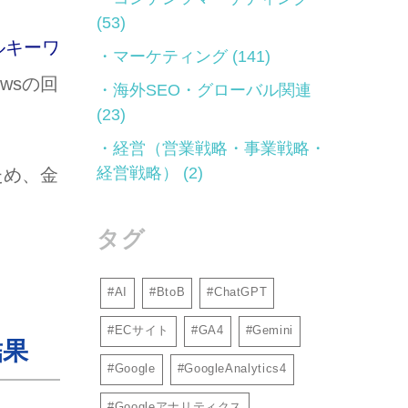
(53)
ルキーワ
マーケティング
(141)
wsの回
海外SEO・グローバル関連
(23)
経営（営業戦略・事業戦略・
経営戦略）
(2)
ため、金
タグ
AI
BtoB
ChatGPT
ECサイト
GA4
Gemini
結果
Google
GoogleAnalytics4
Googleアナリティクス