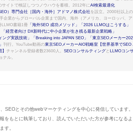
のサイトで検証しつつノウハウを蓄積。2012年に
AI検索最適化
AEO/SEO）専門会社［国内・海外］アドマノ株式会社
を設立。2000社以上の
手企業からグローバル企業まで国内、海外（アメリカ、ヨーロッパ、ア
LLMO書籍1冊
「海外SEO 成功メソッド」
「2026 LLMOはこうする」
」
「経営者向け DX新時代に中小企業が生き残る最新企業戦略」
イティング実践技術」
「Breaking into JAPAN SEO」
「東京SEOメーカー202
」
刊行。YouTube動画の
東京SEOメーカーAIO戦略室【世界基準でSEO 
団】
チャンネル登録者数23600人。
SEOコンサルティング
と
LLMOコン
ョナル。
は、SEOとその他webマーケティングを中心に発信しています
報をもとに執筆しており、読んでいただいた方が参考になるよ
ます。