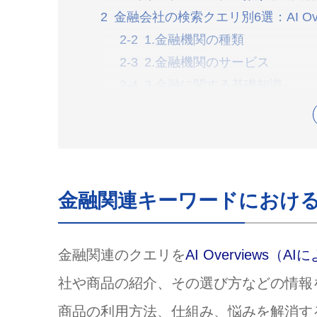
金融会社の検索クエリ別6選：AI Ov
1.金融機関の種類
2.金融機関のサービス
3.金融に関する基礎知識
4.金融商品の比較キーワード
5.金融商品に関する悩みキー
6.金融会社の支店やATMの地
金融会社が優先すべきLLMO施策（
金融関連キーワードにおける
1.金融商品に関するコラム記
2.自社の固有名詞をAIに認知
3.自社サイトのE-E-A-Tの評
金融関連のクエリを
AI Overviews（AI
4.自社の支店情報をGoogl
社や商品の紹介、その選び方などの情報
5.ポータルサイトに自社情報
商品の利用方法、仕組み、悩みを解消す
金融会社のLLMO対策のよくある質