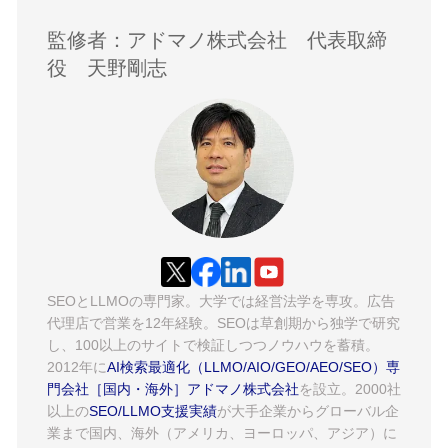
監修者：アドマノ株式会社 代表取締
役 天野剛志
SEOとLLMOの専門家。大学では経営法学を専攻。広告
代理店で営業を12年経験。SEOは草創期から独学で研究
し、100以上のサイトで検証しつつノウハウを蓄積。
2012年に
AI検索最適化（LLMO/AIO/GEO/AEO/SEO）専
門会社［国内・海外］アドマノ株式会社
を設立。2000社
以上の
SEO/LLMO支援実績
が大手企業からグローバル企
業まで国内、海外（アメリカ、ヨーロッパ、アジア）に