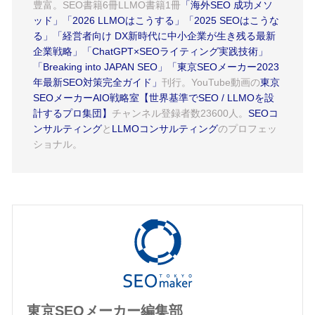
豊富。SEO書籍6冊LLMO書籍1冊
「海外SEO 成功メソ
ッド」
「2026 LLMOはこうする」
「2025 SEOはこうな
る」
「経営者向け DX新時代に中小企業が生き残る最新
企業戦略」
「ChatGPT×SEOライティング実践技術」
「Breaking into JAPAN SEO」
「東京SEOメーカー2023
年最新SEO対策完全ガイド」
刊行。YouTube動画の
東京
SEOメーカーAIO戦略室【世界基準でSEO / LLMOを設
計するプロ集団】
チャンネル登録者数23600人。
SEOコ
ンサルティング
と
LLMOコンサルティング
のプロフェッ
ショナル。
東京SEOメーカー編集部