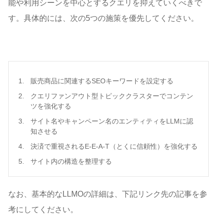
能や利用シーンを中心とするクエリを抑えていくべきで
コンテンツSEOがLLMO対策にも効果を表している成
功事例
す。具体的には、次の5つの施策を優先してください。
ECサイトのLLMO対策のよくある質問
Q:なぜ、ECサイトでLLMO対策が必要なのですか？
Q:ECサイトでLLMO対策に取り組む場合、なにをすれ
ばよいですか？
Q:ECサイトでは、SEO対策とLLMO対策のどちらを
販売商品に関連するSEOキーワードを設定する
優先すべきですか？
クエリファンアウト型トピッククラスターでコンテン
Q:ECサイトが生成AIに引用されないときはどうすれ
ツを強化する
ばよいですか？
サイト名やキャンペーン名のエンティティをLLMに認
まとめ
知させる
決済で重視されるE-E-A-T（とくに信頼性）を強化する
サイト内の構造を整理する
なお、基本的なLLMOの詳細は、下記リンク先の記事を参
考にしてください。