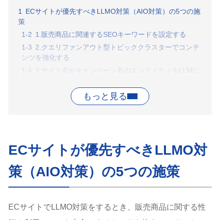
ECサイトが優先すべきLLMO対策（AIO対策）の5つの施
策
1.販売商品に関連するSEOキーワードを設定する
2.クエリファンアウト型トピッククラスターでコンテ
ンツを強化する
3.サイト名やキャンペーン名のエンティティをLLMに
認知させる
4.決済で重視されるE-E-A-T（とくに信頼性）を強化
する
5.サイト内の構造を整理する
ECサイトの検索クエリ別4選：AI Overviewsの表示傾向
の調査結果
ECサイトが優先すべきLLMO対
1.商品購入を示すキーワード
H2.商品の種類や商品名
策（AIO対策）の5つの施策
3.商品の機能や性能
4.商品の利用シーン
ECサイトのLLMO対策の成功事例【東京SEOメーカーの
ECサイトでLLMO対策をするとき、販売商品に関する性
支援実績】