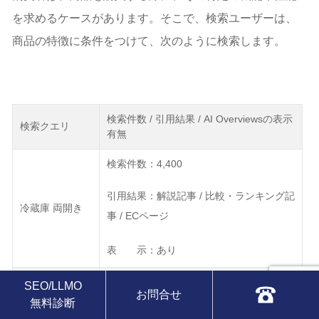
を求めるケースがあります。そこで、検索ユーザーは、
商品の特徴に条件をつけて、次のように検索します。
検索件数 / 引用結果 / AI Overviewsの表示
検索クエリ
有無
検索件数：4,400
引用結果：解説記事 / 比較・ランキング記
冷蔵庫 両開き
事 / ECページ
表 示：あり
検索件数：3,600
SEO/LLMO
お問合せ
化粧水 毛穴
無料診断
表 示：なし